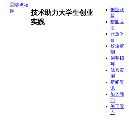
beta
创业联
技术助力大学生创业
盟
实践
校园应
用
开放平
台
校企定
制
创客招
募
优秀案
例
新闻资
讯
加入我
们
关于零
点